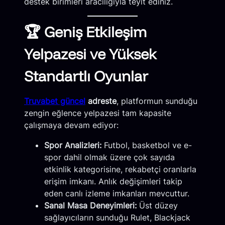
destek birimleri aracılığıyla teyit ediniz.
🏆 Geniş Etkileşim
Yelpazesi ve Yüksek
Standartlı Oyunlar
Truvabet güncel
adreste
, platformun sunduğu
zengin eğlence yelpazesi tam kapasite
çalışmaya devam ediyor:
Spor Analizleri:
Futbol, basketbol ve e-
spor dahil olmak üzere çok sayıda
etkinlik kategorisine, rekabetçi oranlarla
erişim imkanı. Anlık değişimleri takip
eden canlı izleme imkanları mevcuttur.
Sanal Masa Deneyimleri:
Üst düzey
sağlayıcıların sunduğu Rulet, Blackjack