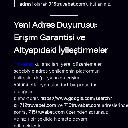
adresi
olarak
715truvabet.com
‘u kullanınız.
Yeni Adres Duyurusu:
Erişim Garantisi ve
Altyapıdaki İyileştirmeler
Truvabet
kullanıcıları, yerel düzenlemeler
sebebiyle adres yenilemenin platformun
kalitesini değil, yalnızca
erişim
yolunu
etkileyen standart bir prosedür
olduğunu
bilmektedir.
https://www.google.com/search?
q=712truvabet.com
ve
713truvabet.com
adreslerind
sonra,
715truvabet.com
üzerinden sorunsuz
ve hızlı bir şekilde hizmete devam
edilmektedir.