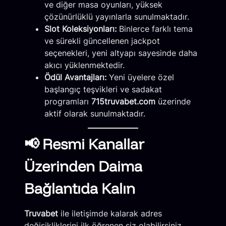
ve diğer masa oyunları, yüksek
çözünürlüklü yayınlarla sunulmaktadır.
Slot Koleksiyonları:
Binlerce farklı tema
ve sürekli güncellenen jackpot
seçenekleri, yeni altyapı sayesinde daha
akıcı yüklenmektedir.
Ödül Avantajları:
Yeni üyelere özel
başlangıç teşvikleri ve sadakat
programları
715truvabet.com
üzerinde
aktif olarak sunulmaktadır.
📢 Resmi Kanallar
Üzerinden Daima
Bağlantıda Kalın
Truvabet
ile iletişimde kalarak adres
değişikliklerini ilk öğrenen siz olabilirsiniz.