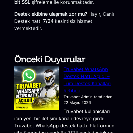
bit SSL
şifreleme ile korunmaktadır.
Destek ekibine ulaşmak zor mu?
Hayır, Canlı
Destek hattı
7/24
kesintisiz hizmet
vermektedir.
Önceki Duyurular
Truvabet WhatsApp
Destek Hattı Açıldı –
Tüm Destek Kanalları
Rehberi
Truvabet Admin tarafından
22 Mayıs 2026
Truvabet kullanıcıları
için yeni bir iletişim kanalı devreye girdi:
Truvabet WhatsApp destek hattı. Platformun
site üzerinden sunduğu 7/24 canlı destek ve