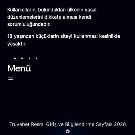
Kullanıcıların, bulundukları ülkenin yasal
düzenlemelerini dikkate alması kendi
sorumluluğundadır.
18 yaşından küçüklerin siteyi kullanması kesinlikle
yasaktır.
I
X
T
R
n
e
S
Menü
s
l
S
t
e
a
a
g
k
g
r
ı
r
a
ş
a
m
ı
m
Truvabet Resmi Giriş ve Bilgilendirme Sayfası 2026
©