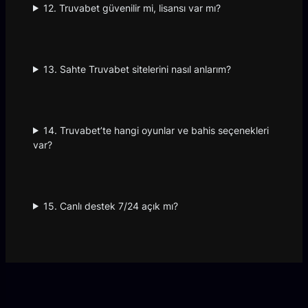
12. Truvabet güvenilir mi, lisansı var mı?
13. Sahte Truvabet sitelerini nasıl anlarım?
14. Truvabet’te hangi oyunlar ve bahis seçenekleri
var?
15. Canlı destek 7/24 açık mı?