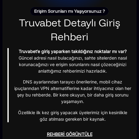
Erişim Sorunları mı Yaşıyorsunuz ?
Truvabet Detaylı Giriş
Rehberi
Truvabet’e giriş yaparken takıldığınız noktalar mı var?
Güncel adresi nasıl bulacağınızı, sahte sitelerden nasıl
korunacağınızı ve erişim sorunlarını nasıl çözeceğinizi
anlattığımız rehberimizi hazırladık.
DNS ayarlarından tarayıcı önerilerine, mobil cihaz
ipuçlarından VPN alternatiflerine kadar ihtiyacınız olan her
şey bu rehberde. Bir kere okuyun, bir daha giriş sorunu
yaşamayın.
Özellikle ilk kez giriş yapacak üyelerimiz için kesinlikle
göz atılması gereken bir kaynak.
REHBERİ GÖRÜNTÜLE