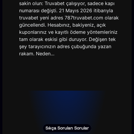
sakin olun: Truvabet çalışıyor, sadece kapı
numarası değişti. 21 Mayıs 2026 itibarıyla
truvabet yeni adres 787truvabet.com olarak
güncellendi. Hesabınız, bakiyeniz, açık
kuponlarınız ve kayıtlı ödeme yöntemleriniz
tam olarak eskisi gibi duruyor. Değişen tek
şey tarayıcınızın adres çubuğunda yazan
rakam. Neden…
Sıkça Sorulan Sorular