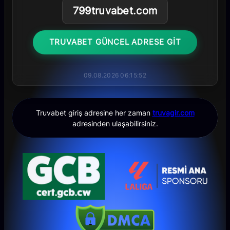
799truvabet.com
TRUVABET GÜNCEL ADRESE GİT
09.08.2026 06:15:52
Truvabet giriş adresine her zaman
truvagir.com
adresinden ulaşabilirsiniz.