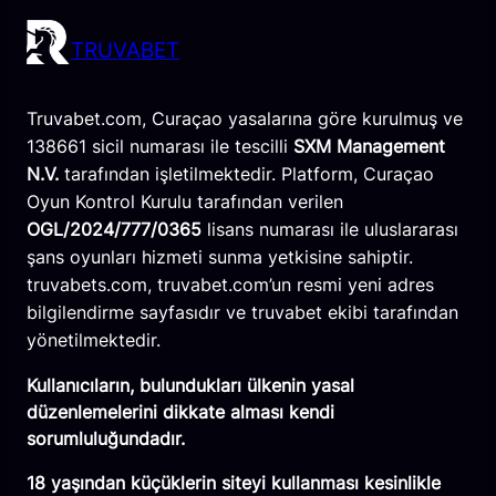
TRUVABET
Truvabet.com, Curaçao yasalarına göre kurulmuş ve
138661 sicil numarası ile tescilli
SXM Management
N.V.
tarafından işletilmektedir. Platform, Curaçao
Oyun Kontrol Kurulu tarafından verilen
OGL/2024/777/0365
lisans numarası ile uluslararası
şans oyunları hizmeti sunma yetkisine sahiptir.
truvabets.com, truvabet.com’un resmi yeni adres
bilgilendirme sayfasıdır ve truvabet ekibi tarafından
yönetilmektedir.
Kullanıcıların, bulundukları ülkenin yasal
düzenlemelerini dikkate alması kendi
sorumluluğundadır.
18 yaşından küçüklerin siteyi kullanması kesinlikle