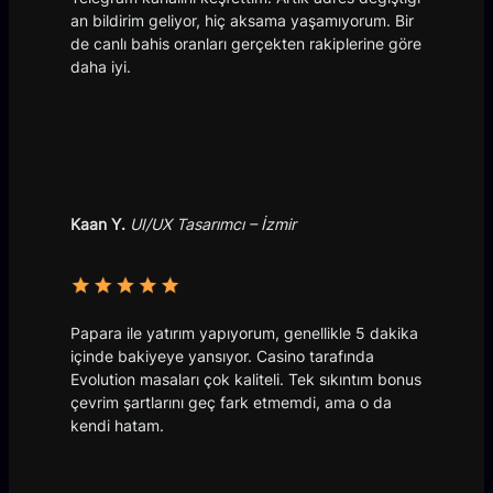
an bildirim geliyor, hiç aksama yaşamıyorum. Bir
de canlı bahis oranları gerçekten rakiplerine göre
daha iyi.
Kaan Y.
UI/UX Tasarımcı – İzmir
Papara ile yatırım yapıyorum, genellikle 5 dakika
içinde bakiyeye yansıyor. Casino tarafında
Evolution masaları çok kaliteli. Tek sıkıntım bonus
çevrim şartlarını geç fark etmemdi, ama o da
kendi hatam.