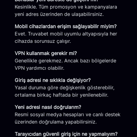
Kesinlikle. Tüm promosyon ve kampanyalara
yeni adres üzerinden de ulaşabilirsiniz.
Mobil cihazlardan erişim sağlayabilir miyim?
Evet. Truvabet mobil uyumlu altyapısıyla her
cihazda sorunsuz çalışır.
VPN kullanmak gerekir mi?
Genellikle gerekmez. Ancak bazı bölgelerde
VPN yardımcı olabilir.
Giriş adresi ne sıklıkla değişiyor?
Yasal duruma göre değişkenlik gösterebilir,
ortalama birkaç haftada bir yenilenebilir.
Yeni adresi nasıl doğrularım?
Resmi sosyal medya hesapları ve canlı destek
üzerinden doğrulama yapabilirsiniz.
Tarayıcıdan güvenli giriş için ne yapmalıyım?