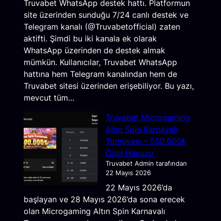
Truvabet WhatsApp destek hattı. Platformun
site üzerinden sunduğu 7/24 canlı destek ve
Telegram kanalı (@Truvabetofficial) zaten
aktifti. Şimdi bu iki kanala ek olarak
WhatsApp üzerinden de destek almak
mümkün. Kullanıcılar, Truvabet WhatsApp
hattına hem Telegram kanalından hem de
Truvabet sitesi üzerinden erişebiliyor. Bu yazı,
mevcut tüm…
Truvabet Microgaming
Altın Spin Karnavalı
Turnuvası – 500.000₺
Ödül Havuzu
Truvabet Admin tarafından
22 Mayıs 2026
22 Mayıs 2026’da
başlayan ve 28 Mayıs 2026’da sona erecek
olan Microgaming Altın Spin Karnavalı