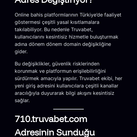
Online bahis platformlarının Türkiye’de faaliyet
göstermesi çeşitli yasal kısıtlamalara
takılabiliyor. Bu nedenle Truvabet,
kullanıcılarını kesintisiz hizmetle buluşturmak
adına dönem dönem domain değişikliğine
gider.
Bu değişiklikler, güvenlik risklerinden
korunmak ve platformun erişilebilirliğini
sürdürmek amacıyla yapılır. Truvabet ekibi, her
yeni giriş adresini kullanıcılara çeşitli kanallar
aracılığıyla duyurarak bilgi akışını kesintisiz
sağlar.
710.truvabet.com
Adresinin Sunduğu