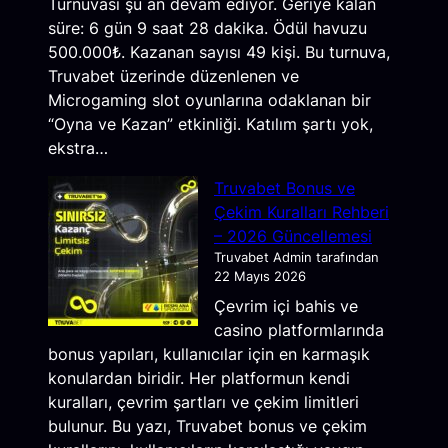
Turnuvası şu an devam ediyor. Geriye kalan
süre: 6 gün 9 saat 28 dakika. Ödül havuzu
500.000₺. Kazanan sayısı 49 kişi. Bu turnuva,
Truvabet üzerinde düzenlenen ve
Microgaming slot oyunlarına odaklanan bir
“Oyna ve Kazan” etkinliği. Katılım şartı yok,
ekstra…
Truvabet Bonus ve
Çekim Kuralları Rehberi
– 2026 Güncellemesi
Truvabet Admin tarafından
22 Mayıs 2026
Çevrim içi bahis ve
casino platformlarında
bonus yapıları, kullanıcılar için en karmaşık
konulardan biridir. Her platformun kendi
kuralları, çevrim şartları ve çekim limitleri
bulunur. Bu yazı, Truvabet bonus ve çekim