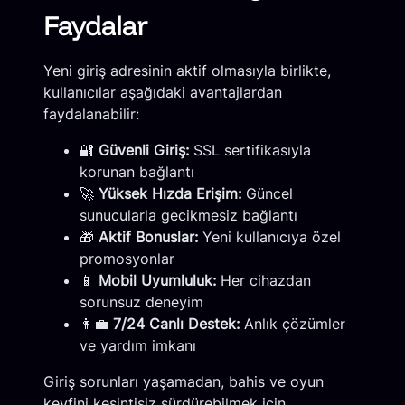
Faydalar
Yeni giriş adresinin aktif olmasıyla birlikte,
kullanıcılar aşağıdaki avantajlardan
faydalanabilir:
🔐
Güvenli Giriş:
SSL sertifikasıyla
korunan bağlantı
🚀
Yüksek Hızda Erişim:
Güncel
sunucularla gecikmesiz bağlantı
🎁
Aktif Bonuslar:
Yeni kullanıcıya özel
promosyonlar
📱
Mobil Uyumluluk:
Her cihazdan
sorunsuz deneyim
👩‍💼
7/24 Canlı Destek:
Anlık çözümler
ve yardım imkanı
Giriş sorunları yaşamadan, bahis ve oyun
keyfini kesintisiz sürdürebilmek için