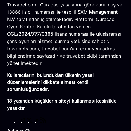
Truvabet.com, Curaçao yasalarına göre kurulmuş ve
138661 sicil numarası ile tescilli
SXM Management
N.V.
tarafından işletilmektedir. Platform, Curaçao
Oyun Kontrol Kurulu tarafından verilen
OGL/2024/777/0365
lisans numarası ile uluslararası
şans oyunları hizmeti sunma yetkisine sahiptir.
truvabets.com, truvabet.com’un resmi yeni adres
bilgilendirme sayfasıdır ve truvabet ekibi tarafından
yönetilmektedir.
Kullanıcıların, bulundukları ülkenin yasal
düzenlemelerini dikkate alması kendi
sorumluluğundadır.
18 yaşından küçüklerin siteyi kullanması kesinlikle
yasaktır.
I
X
T
R
n
e
S