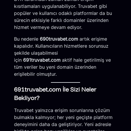
kısıtlamaları uygulanabiliyor. Truvabet gibi
popüler ve kullanıcı odaklı platformlar da bu
sürecin etkisiyle farklı domainler üzerinden
hizmet vermeye devam ediyor.
Bu nedenle
690truvabet.com
artık erişime
kapalıdır. Kullanıcıların hizmetlere sorunsuz
şekilde ulaşabilmesi
için
691truvabet.com
aktif hale getirilmiş ve
tüm veriler bu yeni domain üzerinden
erişilebilir olmuştur.
691truvabet.com İle Sizi Neler
Bekliyor?
Truvabet yalnızca erişim sorunlarına çözüm
bulmakla kalmıyor; her yeni geçişte platform
deneyimini daha da geliştiriyor. Yeni adresle