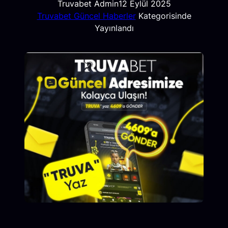
Truvabet Admin
12 Eylül 2025
Truvabet Güncel Haberler
Kategorisinde
Yayınlandı