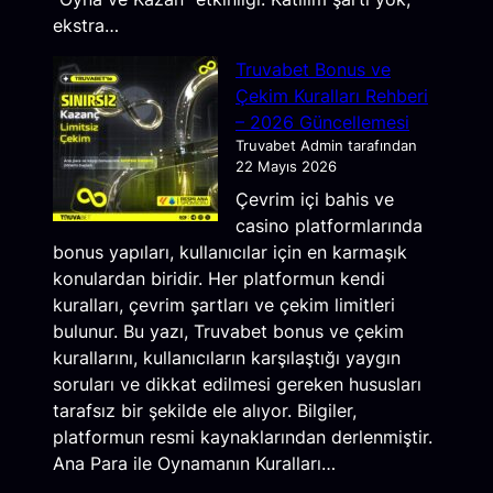
ekstra…
Truvabet Bonus ve
Çekim Kuralları Rehberi
– 2026 Güncellemesi
Truvabet Admin tarafından
22 Mayıs 2026
Çevrim içi bahis ve
casino platformlarında
bonus yapıları, kullanıcılar için en karmaşık
konulardan biridir. Her platformun kendi
kuralları, çevrim şartları ve çekim limitleri
bulunur. Bu yazı, Truvabet bonus ve çekim
kurallarını, kullanıcıların karşılaştığı yaygın
soruları ve dikkat edilmesi gereken hususları
tarafsız bir şekilde ele alıyor. Bilgiler,
platformun resmi kaynaklarından derlenmiştir.
Ana Para ile Oynamanın Kuralları…