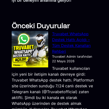
iyi bir deneyim anlamına geliyor!
Önceki Duyurular
Truvabet WhatsApp
Destek Hattı Açıldı –
Tüm Destek Kanalları
Rehberi
Truvabet Admin tarafından
22 Mayıs 2026
Truvabet kullanıcıları
için yeni bir iletişim kanalı devreye girdi:
Truvabet WhatsApp destek hattı. Platformun
site üzerinden sunduğu 7/24 canlı destek ve
Telegram kanalı (@Truvabetofficial) zaten
aktifti. Şimdi bu iki kanala ek olarak
WhatsApp üzerinden de destek almak