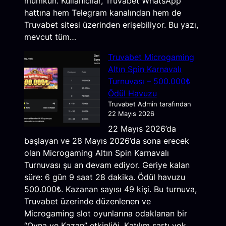
mümkün. Kullanıcılar, Truvabet WhatsApp
hattına hem Telegram kanalından hem de
Truvabet sitesi üzerinden erişebiliyor. Bu yazı,
mevcut tüm…
Truvabet Microgaming
Altın Spin Karnavalı
Turnuvası – 500.000₺
Ödül Havuzu
Truvabet Admin tarafından
22 Mayıs 2026
22 Mayıs 2026’da
başlayan ve 28 Mayıs 2026’da sona erecek
olan Microgaming Altın Spin Karnavalı
Turnuvası şu an devam ediyor. Geriye kalan
süre: 6 gün 9 saat 28 dakika. Ödül havuzu
500.000₺. Kazanan sayısı 49 kişi. Bu turnuva,
Truvabet üzerinde düzenlenen ve
Microgaming slot oyunlarına odaklanan bir
“Oyna ve Kazan” etkinliği. Katılım şartı yok,