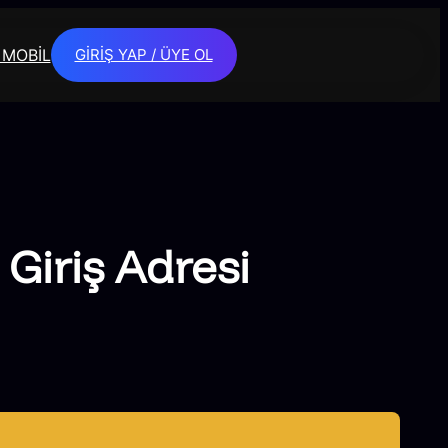
 MOBİL
GİRİŞ YAP / ÜYE OL
Giriş Adresi