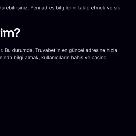
rebilirsiniz. Yeni adres bilgilerini takip etmek ve sık
rim?
yor. Bu durumda, Truvabet’in en güncel adresine hızla
da bilgi almak, kullanıcıların bahis ve casino