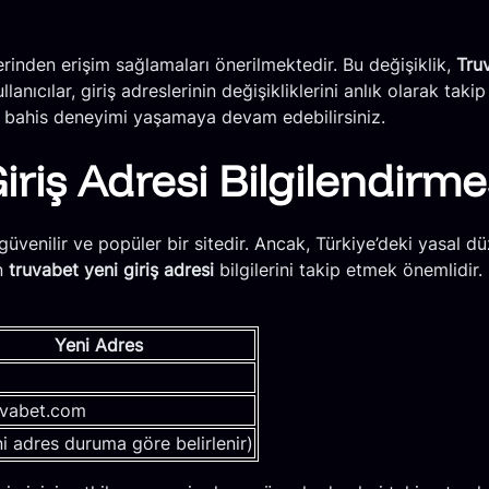
erinden erişim sağlamaları önerilmektedir. Bu değişiklik,
Tru
llanıcılar, giriş adreslerinin değişikliklerini anlık olarak tak
de bahis deneyimi yaşamaya devam edebilirsiniz.
riş Adresi Bilgilendirme
güvenilir ve popüler bir sitedir. Ancak, Türkiye’deki yasal dü
in
truvabet yeni giriş adresi
bilgilerini takip etmek önemlidir.
Yeni Adres
uvabet.com
i adres duruma göre belirlenir)