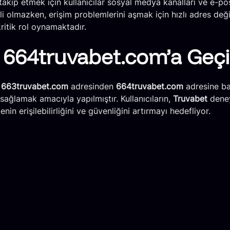
takip etmek için kullanıcılar sosyal medya kanalları ve e-pos
rli olmazken, erişim problemlerini aşmak için hızlı adres değiş
ritik rol oynamaktadır.
664truvabet.com’a Geçiş
.
663truvabet.com
adresinden
664truvabet.com
adresine baş
 sağlamak amacıyla yapılmıştır. Kullanıcıların,
Truvabet
deney
n erişilebilirliğini ve güvenliğini artırmayı hedefliyor.