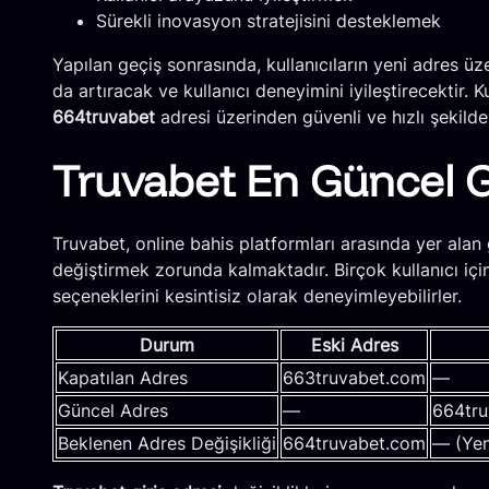
Sürekli inovasyon stratejisini desteklemek
Yapılan geçiş sonrasında, kullanıcıların yeni adres üz
da artıracak ve kullanıcı deneyimini iyileştirecektir. Ku
664truvabet
adresi üzerinden güvenli ve hızlı şekil
Truvabet En Güncel Gi
Truvabet, online bahis platformları arasında yer alan 
değiştirmek zorunda kalmaktadır. Birçok kullanıcı iç
seçeneklerini kesintisiz olarak deneyimleyebilirler.
Durum
Eski Adres
Kapatılan Adres
663truvabet.com
—
Güncel Adres
—
664tr
Beklenen Adres Değişikliği
664truvabet.com
— (Yen