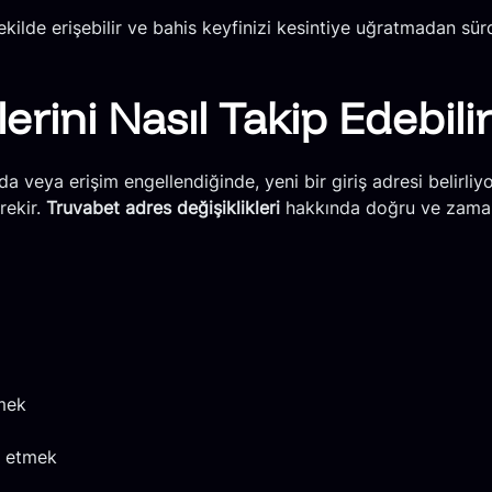
kilde erişebilir ve bahis keyfinizi kesintiye uğratmadan sürdü
lerini Nasıl Takip Edebili
da veya erişim engellendiğinde, yeni bir giriş adresi belirli
rekir.
Truvabet adres değişiklikleri
hakkında doğru ve zamanın
rmek
ol etmek