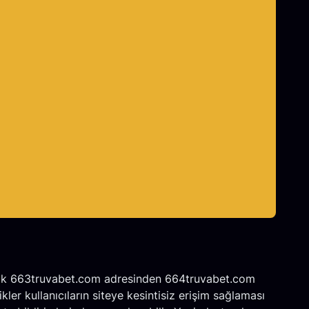
olarak 663truvabet.com adresinden 664truvabet.com
kler kullanıcıların siteye kesintisiz erişim sağlaması